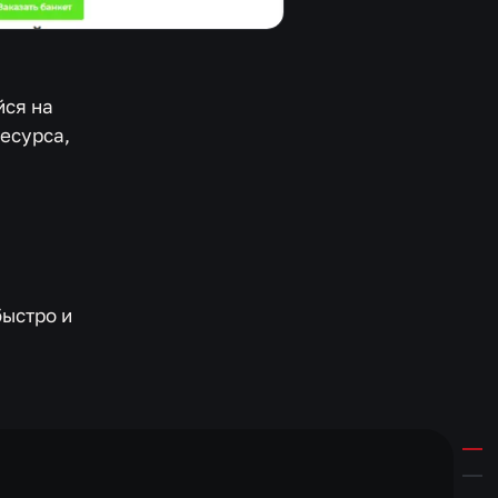
йся на
есурса,
быстро и