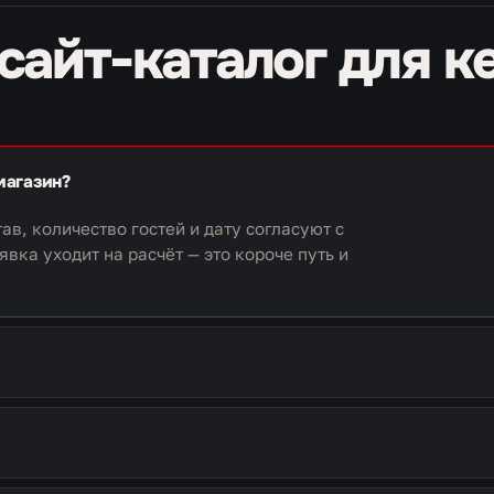
сайт-каталог для к
магазин?
в, количество гостей и дату согласуют с
вка уходит на расчёт — это короче путь и
гориями и фотографиями блюд, которую
пришлось бы собирать вручную и
отографии и стоимость меняются из