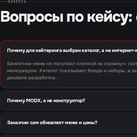
ВОПРОСЫ
Вопросы по кейсу: 
Почему для кейтеринга выбран каталог, а не интернет-
Банкетное меню не покупают кнопкой «в корзину»: соста
менеджером. Каталог показывает блюда и наборы, а зая
дешевле разработка.
Почему MODX, а не конструктор?
Нужна была своя структура каталога с наборами, кате
заказчик правит сам. На конструкторе такую витрину 
Заказчик сам обновляет меню и цены?
переделывать при каждом изменении меню.
Да, меню и цены заказчик ведёт сам: блюда, состав, ф